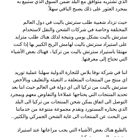
الذي تشتريه متوافق مع البلد ضمن السوق الذي ستبيع به
بمجرد العثور على ذلك يصبح الباقي سهلاً.
حيث تزداد شعبية طلب سترتش باليت في دول العالم
المختلفة وخاصة في شركات الشحن والنقل لاستخدام
سترتش باليت بشكل يومي ونتيجة لذلك هناك طلب متزايد
على استيراد سترتش باليت لهامش الربح الكبير بها إذا كنت
مهتمًا باستيراد سترتش باليت من تركيا ، فهناك بعض الأشياء
التي تحتاج إلى معرفتها.
اننا في شركة نوفا بلاس للتجارة الدولية سهلنا عملية توريد
اي منتج من المنتجات المتعلقة بـ التعبئة والتغليف وبالأخص
سترتش باليت من تركيا الى اي دولة في العالم حيث اننا بعد
تحديد المنتجات التي يحتاجها عملاءنا والتفاوض معهم وبمجرد
التوصل الى اتفاق يمكن شحن المنتجات من تركيا الى البلد
الذي يختاره المستورد ونقدم مجموعة متنوعة من خدماتنا
من البحث عن المنتجات الى غاية الشحن الجمركي والكثير…
بالطبع هناك بعض الأشياء التي يجب مراعاتها عند استيراد
سترتش باليت من تركيا