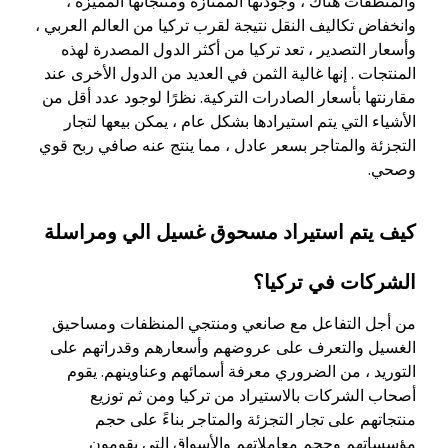
والمنظفات هناك ، وجودتها الممتازة ومنتجاتها المميزة ،
وانخفاض تكاليف النقل نتيجة لقرب تركيا من العالم العربي ،
وأسعار التصدير ، تعد تركيا من أكثر الدول المصدرة لهذه
المنتجات . إنها غالية الثمن في العديد من الدول الأخرى عند
مقارنتها بأسعار الصادرات التركية. نظرًا لوجود عدد أقل من
الأشياء التي يتم استيرادها بشكل عام ، يمكن بيعها لتجار
التجزئة والمتاجر بسعر عادل ، مما ينتج عنه صافي ربح قوي
وصحي.
كيف يتم استيراد مسحوق غسيل الي ومراسلة
الشركات في تركيا؟
من أجل التفاعل مع صانعي ومنتجي المنظفات ومساحيق
الغسيل والتعرف على عروضهم وأسعارهم وقدراتهم على
التوريد ، من الضروري معرفة أسمائهم وعناوينهم. يقوم
أصحاب الشركات بالاستيراد من تركيا ومن ثم توزيع
منتجاتهم على تجار التجزئة والمتاجر بناءً على حجم
مؤسساتهم وحجم معاملاتهم والأسواق التي يقومون